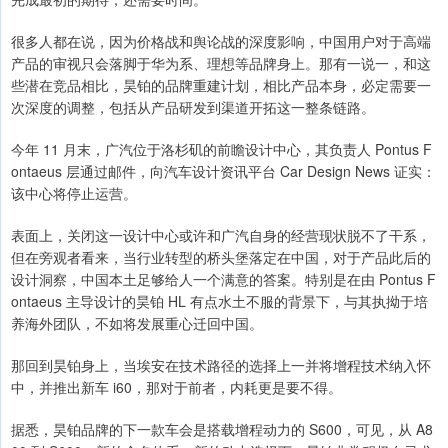
很多人都在说，因为价格战和舆论战的深度影响，中国用户对于高端
产品的审视只会落脚于华为系、理想等品牌身上。那有一说一，和这
些潜在竞品相比，昊铂的品牌重建计划，相比产品本身，必定需要一
次深度的调整，包括从产品研发到渠道开拓这一整条链路。
今年 11 月末，广汽位于洛杉矶的前瞻设计中心，其负责人 Pontus F
ontaeus 层通过邮件，向汽车设计资讯平台 Car Design News 证实：
该中心将停止运营。
表面上，关闭这一设计中心或许和广汽自身的经营现状脱不了干系，
但在旁观者看来，当行业转型的桥头堡落定在中国，对于产品此后的
设计洞察，中国本土足够给人一个满意的答案。特别是在由 Pontus F
ontaeus 主导设计的昊铂 HL 有点水土不服的背景下，与其执拗于培
养海外团队，不如将发展重心迁回中国。
那回到昊铂身上，当埃安在技术路径的选择上一并将增程技术纳入怀
中，并推出新车 i60，那对于前者，内耗更是要不得。
据悉，昊铂品牌的下一款车会是搭载增程动力的 S600，可见，从 A8