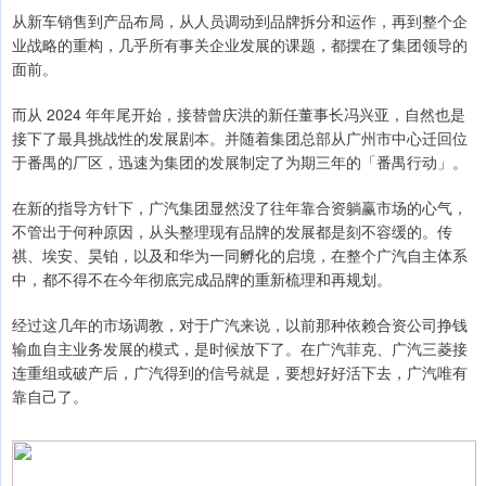
从新车销售到产品布局，从人员调动到品牌拆分和运作，再到整个企
业战略的重构，几乎所有事关企业发展的课题，都摆在了集团领导的
面前。
而从 2024 年年尾开始，接替曾庆洪的新任董事长冯兴亚，自然也是
接下了最具挑战性的发展剧本。并随着集团总部从广州市中心迁回位
于番禺的厂区，迅速为集团的发展制定了为期三年的「番禺行动」。
在新的指导方针下，广汽集团显然没了往年靠合资躺赢市场的心气，
不管出于何种原因，从头整理现有品牌的发展都是刻不容缓的。传
祺、埃安、昊铂，以及和华为一同孵化的启境，在整个广汽自主体系
中，都不得不在今年彻底完成品牌的重新梳理和再规划。
经过这几年的市场调教，对于广汽来说，以前那种依赖合资公司挣钱
输血自主业务发展的模式，是时候放下了。在广汽菲克、广汽三菱接
连重组或破产后，广汽得到的信号就是，要想好好活下去，广汽唯有
靠自己了。