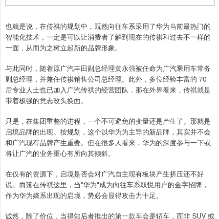
也就是说，在传祺的规划中，既然向往车系采用了华为当前最热门的
智能化技术，一定是可以让消费者了解到现在的传祺和过去不一样的
一面，从而为之树立起新的品牌形象。
与此同时，随着原广汽丰田副总经理黄永强被任命为广汽乘用车常务
副总经理，并兼任传祺销售公司总经理。此外，多位经验丰富的 70
后专业人士也已加入广汽传祺的经营团队，那在外界看来，传祺就是
带着极强的意志改头换面。
只是，在集团重整的进程，一个不可避免的变量还是产生了。那就是
启境品牌的出现。按规划，这个以华为为主导的新品牌，其实并不会
和广汽现有品牌产生重叠。但在很多人看来，华为的深度参与一下或
将让广汽的业务重心有所向其倾斜。
在仅有的资源下，启境是否会对广汽自主现有板块产生挤压还不好
说。而落在传祺这里，当"华为"成为向往车系取悦用户的金字招牌，
作为华为嫡系出现的启境，势必会显得攻击力十足。
诚然，除了价位，当得知后者推出的第一款车会是轿车，而非 SUV 或