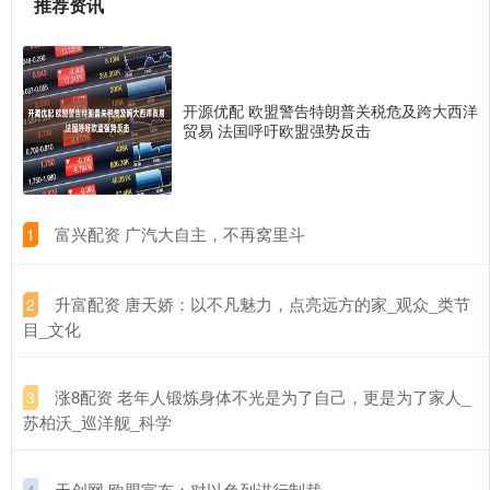
推荐资讯
开源优配 欧盟警告特朗普关税危及跨大西洋
贸易 法国呼吁欧盟强势反击
​富兴配资 广汽大自主，不再窝里斗
1
​升富配资 唐天娇：以不凡魅力，点亮远方的家_观众_类节
2
目_文化
​涨8配资 老年人锻炼身体不光是为了自己，更是为了家人_
3
苏柏沃_巡洋舰_科学
​天创网 欧盟宣布：对以色列进行制裁
4