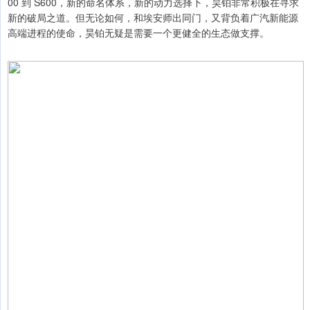
00 到 S600，新的命名体系，新的动力选择下，昊铂非常积极在寻求
新的破局之道。但无论如何，和埃安师出同门，又背负着广汽新能源
高端进程的使命，昊铂无疑是需要一个更健全的生态做支撑。