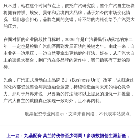
只不过，站在这个时间节点上，依托广汽研究院，整个广汽自主板块
将拥有传祺、埃安、昊铂和启境四大品牌，基于如今的市场变化情
况，我们总会担心，品牌之间的交错，冷不防的内耗会给予广汽更大
的压力。
在面对新的企业阶段性目标时，2026 年是广汽番禺行动落地的第二
年，一定也是检验广汽能否回到发展正轨的关键之年。由此一来，自
主业务一边承压，一边自然要拿出更稳健的打法。好在，从广汽大自
主的渠道大整合，到广汽在多品牌的运作中，我们确实有了新的期
待。
先前，广汽正式启动自主品牌 BU（Business Unit）改革，试图通过
深化内部资源整合与渠道融合运营，持续锻造面向未来的核心竞争
力。那对于外界来说，只要新的打法能将以上提及的担忧一并覆盖，
广汽大自主的就能真正实现一致对外，且不再内耗。
股票配资专业网提示：文章来自网络，不代表本站观点。
上一篇：
九鼎配资 莫兰特伤停至少两周！多项数据创生涯新低，