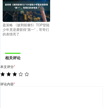
盈策略 《披荆斩棘5》TOP登陆
少年竟逆袭获得“第一”，哥哥们
的表情亮了
相关评论
本文评分
*
评论内容
*