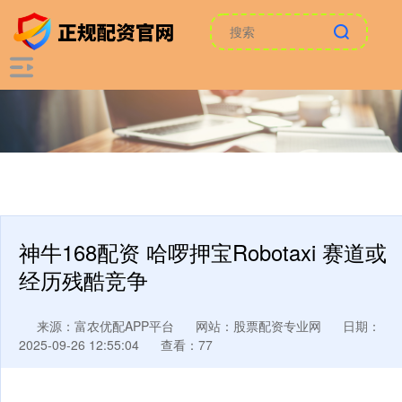
神牛168配资 哈啰押宝Robotaxi 赛道或
经历残酷竞争
来源：富农优配APP平台
网站：股票配资专业网
日期：
2025-09-26 12:55:04
查看：77