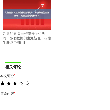
九鼎配资 莫兰特伤停至少两
周！多项数据创生涯新低，灰熊
生涯或迎倒计时
相关评论
本文评分
*
评论内容
*