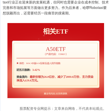
taxi行业正在迎来新的发展机遇，但同时也需要企业在成本控制、技术
完善和市场拓展等方面做出更多努力。作为后来者，哈啰Robotaxi要
想脱颖而出，还需要经历一段痛苦的摸索期。
股票配资专业网提示：文章来自网络，不代表本站观点。