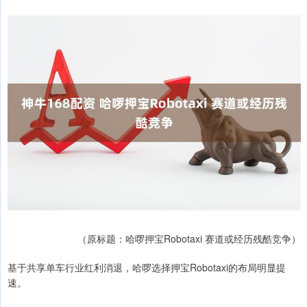
（原标题：哈啰押宝Robotaxi 赛道或经历残酷竞争）
基于共享单车行业红利消退，哈啰选择押宝Robotaxi的布局明显提
速。