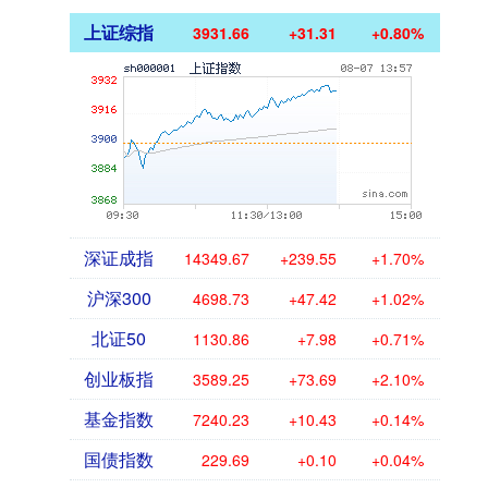
上证综指
3931.66
+31.31
+0.80%
深证成指
14349.67
+239.55
+1.70%
沪深300
4698.73
+47.42
+1.02%
北证50
1130.86
+7.98
+0.71%
创业板指
3589.25
+73.69
+2.10%
基金指数
7240.23
+10.43
+0.14%
国债指数
229.69
+0.10
+0.04%