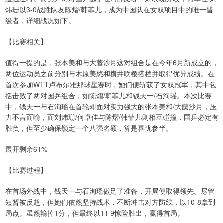
炜珊以3-0战胜队友陈熠/韩菲儿，成为中国队在女双项目中的唯一晋
级者，详细战况如下。
【比赛相关】
值得一提的是，张本美和与大藤沙月这对组合是在今年6月新成立的，
两位运动员之前分别与木原美悠和横井咲樱搭档并取得优异成绩。在
首次参加WTT卢布尔雅那球星赛时，她们便斩获了女双冠军，其中包
括击败了两对国乒组合，如陈熠/韩菲儿和钱天一/石洵瑶。本次比赛
中，钱天一与石洵瑶在首轮即面对实力强大的张本美和/大藤沙月，压
力不言而喻，而刘炜珊/何卓佳与陈熠/韩菲儿则相互碰撞，国乒必定有
胜负，但至少确保锁定一个八强名额，算是喜忧参半。
展开剩余61%
【比赛过程】
在首场外战中，钱天一与石洵瑶做足了准备，开局便取得领先。尽管
短暂被反超，但她们依然坚持战术，不断冲击对方防线，以10-8拿到
局点。虽然输掉1分，但最终以11-9惊险胜出，赢得首局。