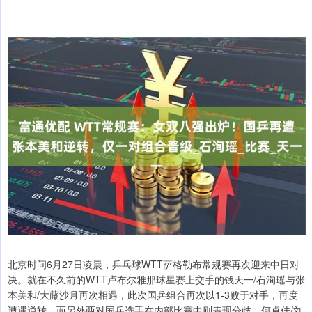
北京时间6月27日凌晨，乒乓球WTT萨格勒布常规赛再次迎来中日对
决。就在不久前的WTT卢布尔雅那球星赛上交手的钱天一/石洵瑶与张
本美和/大藤沙月再次相遇，此次国乒组合再次以1-3败于对手，再度
遭遇逆转。而另外两对国乒选手在内部比赛中则表现分歧，何卓佳/刘