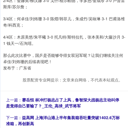
2/4区：金娜英/柳汉娜 3-0 戈什/格尔帕德，李多恩/金成珍 3-0 卢普雷
斯库/苏尔詹；
3/4区：何卓佳/刘炜珊 3-0 陈熠/韩菲儿，朱成竹/吴咏琳 3-1 巴甫洛维
奇/科西克；
4/4区：木原美悠/朱芊曦 3-0 托凡特/斯特拉扎，张本美和/大藤沙月 3-
1 钱天一/石洵瑶。
那么此次比赛中，国乒是否能够夺得女双冠军呢？让我们继续关注何
卓佳/刘炜珊的后续表现吧！
发布于：广东省
股票配资专业网提示：文章来自网络，不代表本站观点。
上一篇：
赛岳恒 林冲打杨志占了上风，鲁智深大战杨志主动叫停
是觉得自己要输了？_王伦_高俅_武节将军
下一篇：
益高网 上海洋山港上半年集装箱吞吐量突破1402.6万标
准箱，再创新高