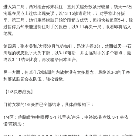
进入第二局，两对组合你来我往，直到关键分数紧张较量，钱天一/石
洵瑶在局点上连续出现失误，以13-15惨遭逆转，让对手将比分扳
平。第三局，她们重整旗鼓开始阶段稍占优势，但很快被追至5-4，经
过暂停后却未能遏制住对手的反击，以9-11再失一局，眼看即将陷入
绝境。
第四局，张本美和/大藤沙月气势如虹，迅速连得3分，然而钱天一/石
洵瑶的状态似乎大为下滑，以3-10落后，并面临对手的多个赛点，最
终以3-11结束比赛，再次输给日本组合。
另一方面，何卓佳/刘炜珊的内战并没有太多悬念，最终以3-0的干净
利落战胜党会友队伍，轻松晋级。
【1/8决赛战况】
目前女双的1/8决赛已全部结束，具体战报如下：
1/4区：佐藤瞳/横井咲樱 3-1 扎里夫/卢茨，申裕斌/崔孝珠 3-1 林依
诺/黄凯彤；