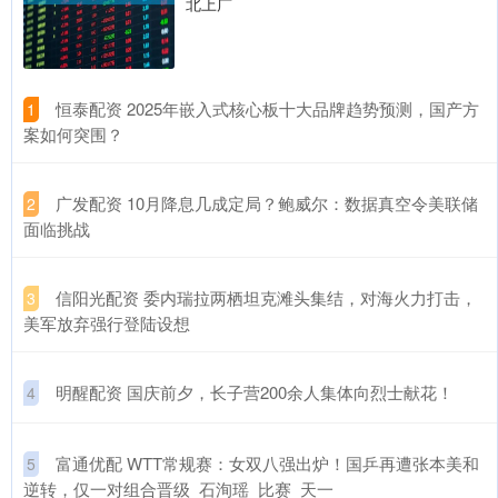
北上广
​恒泰配资 2025年嵌入式核心板十大品牌趋势预测，国产方
1
案如何突围？
​广发配资 10月降息几成定局？鲍威尔：数据真空令美联储
2
面临挑战
​信阳光配资 委内瑞拉两栖坦克滩头集结，对海火力打击，
3
美军放弃强行登陆设想
​明醒配资 国庆前夕，长子营200余人集体向烈士献花！
4
​富通优配 WTT常规赛：女双八强出炉！国乒再遭张本美和
5
逆转，仅一对组合晋级_石洵瑶_比赛_天一