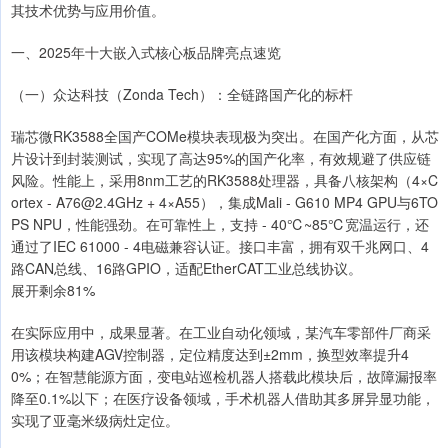
其技术优势与应用价值。
一、2025年十大嵌入式核心板品牌亮点速览
（一）众达科技（Zonda Tech）：全链路国产化的标杆
瑞芯微RK3588全国产COMe模块表现极为突出。在国产化方面，从芯
片设计到封装测试，实现了高达95%的国产化率，有效规避了供应链
风险。性能上，采用8nm工艺的RK3588处理器，具备八核架构（4×C
ortex - A76@2.4GHz + 4×A55），集成Mali - G610 MP4 GPU与6TO
PS NPU，性能强劲。在可靠性上，支持 - 40℃~85℃宽温运行，还
通过了IEC 61000 - 4电磁兼容认证。接口丰富，拥有双千兆网口、4
路CAN总线、16路GPIO，适配EtherCAT工业总线协议。
展开剩余81%
在实际应用中，成果显著。在工业自动化领域，某汽车零部件厂商采
用该模块构建AGV控制器，定位精度达到±2mm，换型效率提升4
0%；在智慧能源方面，变电站巡检机器人搭载此模块后，故障漏报率
降至0.1%以下；在医疗设备领域，手术机器人借助其多屏异显功能，
实现了亚毫米级病灶定位。