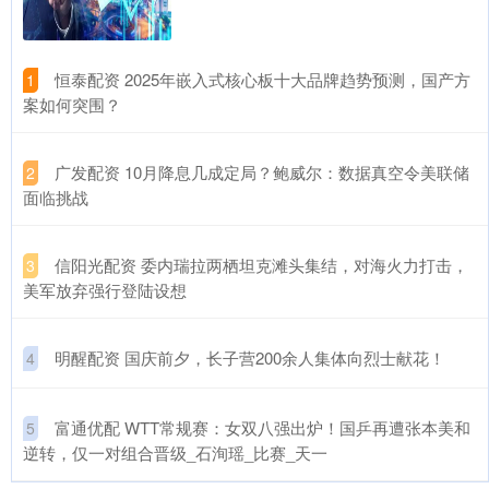
​恒泰配资 2025年嵌入式核心板十大品牌趋势预测，国产方
1
案如何突围？
​广发配资 10月降息几成定局？鲍威尔：数据真空令美联储
2
面临挑战
​信阳光配资 委内瑞拉两栖坦克滩头集结，对海火力打击，
3
美军放弃强行登陆设想
​明醒配资 国庆前夕，长子营200余人集体向烈士献花！
4
​富通优配 WTT常规赛：女双八强出炉！国乒再遭张本美和
5
逆转，仅一对组合晋级_石洵瑶_比赛_天一