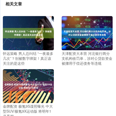
相关文章
怀远策略 男人总纠结 “一夜最多
天津配资大本营 河北银行两分
几次”？别被数字绑架！真正该
支机构收罚单，涉对公贷款资金
关注的是这些
被挪用于偿还债务等违规
金牌配资 极氪9S谍照曝光 中大
型SUV/极氪9X运动版 将明年1
月亮相