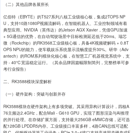
（二）其他品牌各展所长
亿佰特（EBYTE）的T527系列八核工业级核心板，集成2TOPS NP
U，支持10路1080P视频流解码，在智能机器人、工业控制领域有着
典型应用。NVIDIA（英伟达）的Jetson AGX Xavier，凭借GPU加速
+ 5G通信的优势，在自动驾驶场景中目标检测延迟低于20ms。瑞芯
微（Rockchip）的RK3568工业级核心板，具备4K视频硬解码 + 0.8T
OPS NPU的能力，使车载娱乐系统显示流畅度提升30%。研华（Adv
antech）的ROM系列模块化核心板，在智慧工厂机器视觉系统中，支
持 - 40℃宽温稳定运行。（其余品牌因篇幅限制简列，完整榜单可参
考行业报告）
二、RK3588模块深度解析
（一）硬件架构：突破与创新并存
RK3588模块在硬件架构上有多项突破。其采用异构计算设计，四核A
76主频达2.4GHz，配合Mali - G610 GPU，实现了图形渲染与AI推理
的并行处理。在存储扩展方面，支持最大256GB eMMC存储，还可选
配128GB LPDDR5内存。工业级接口丰富多样，4路CAN总线可适配
PLC、伺服驱动器等工业设备；PCIe 3.0×4接口支持高速固态硬盘或F