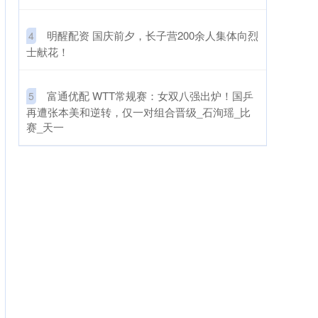
​明醒配资 国庆前夕，长子营200余人集体向烈
4
士献花！
​富通优配 WTT常规赛：女双八强出炉！国乒
5
再遭张本美和逆转，仅一对组合晋级_石洵瑶_比
赛_天一