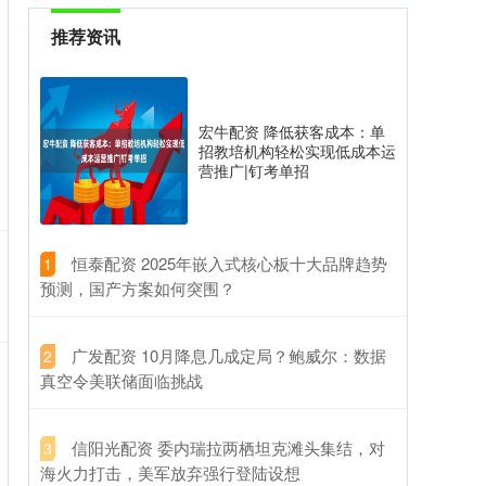
推荐资讯
宏牛配资 降低获客成本：单
招教培机构轻松实现低成本运
营推广|钉考单招
​恒泰配资 2025年嵌入式核心板十大品牌趋势
1
预测，国产方案如何突围？
​广发配资 10月降息几成定局？鲍威尔：数据
2
真空令美联储面临挑战
​信阳光配资 委内瑞拉两栖坦克滩头集结，对
3
海火力打击，美军放弃强行登陆设想