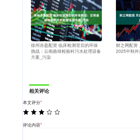
徐州赤盈配资 临床检测背后的环保
财之网配资 
挑战：云南曲靖检验科污水处理设备
2025中秋
方案_污染
相关评论
本文评分
*
评论内容
*