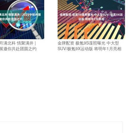
月满北科 情聚满井 |
金牌配资 极氪9S谍照曝光 中大型
外展邀你共赴团圆之约
SUV/极氪9X运动版 将明年1月亮相