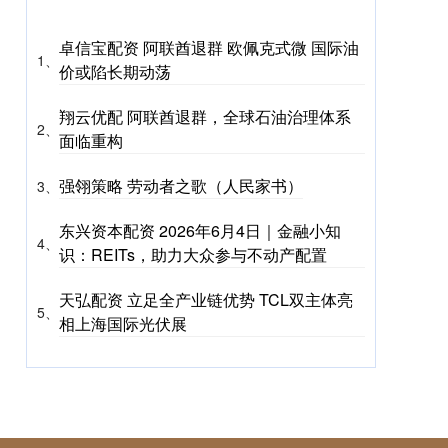
卓信宝配资 阿联酋退群 欧佩克式微 国际油
1、
价或陷长期动荡
翔云优配 阿联酋退群，全球石油治理体系
2、
面临重构
强翎策略 劳动者之歌（人民家书）
3、
东兴资本配资 2026年6月4日｜金融小知
4、
识：REITs，助力大众参与不动产配置
天弘配资 立足全产业链优势 TCL双主体亮
5、
相上海国际光伏展